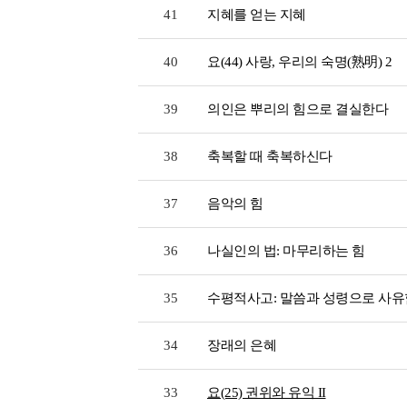
41
지혜를 얻는 지혜
40
요(44) 사랑, 우리의 숙명(熟明) 2
39
의인은 뿌리의 힘으로 결실한다
38
축복할 때 축복하신다
37
음악의 힘
36
나실인의 법: 마무리하는 힘
35
수평적사고: 말씀과 성령으로 사유
34
장래의 은혜
33
요(25) 권위와 유익 II