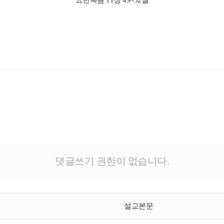
요한복음 11장 49~52절
댓글쓰기 권한이 없습니다.
설교본문