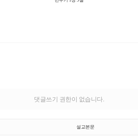
민수기 1장 3절
댓글쓰기 권한이 없습니다.
설교본문