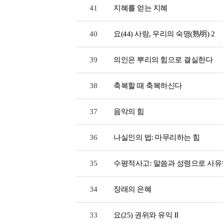
41
지혜를 얻는 지혜
40
요(44) 사랑, 우리의 숙명(熟明) 2
39
의인은 뿌리의 힘으로 결실한다
38
축복할 때 축복하신다
37
음악의 힘
36
나실인의 법: 마무리하는 힘
35
수평적사고: 말씀과 성령으로 사유
34
장래의 은혜
33
요(25) 권위와 유익 II